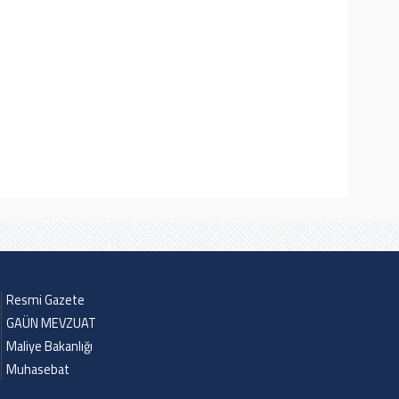
Resmi Gazete
GAÜN MEVZUAT
Maliye Bakanlığı
Muhasebat