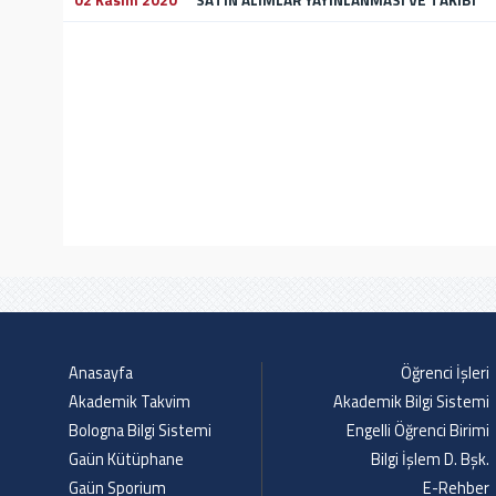
02 Kasım 2020
SATIN ALIMLAR YAYINLANMASI VE TAKİBİ
Anasayfa
Öğrenci İşleri
Akademik Takvim
Akademik Bilgi Sistemi
Bologna Bilgi Sistemi
Engelli Öğrenci Birimi
Gaün Kütüphane
Bilgi İşlem D. Bşk.
Gaün Sporium
E-Rehber