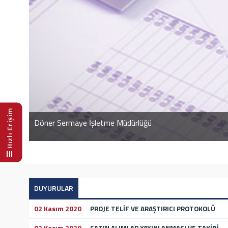
Hızlı Erişim
Döner Sermaye İşletme Müdürlüğü
Atamızın Ebediyete İntikalinin 82. Yılında Saygı ve Özlem
DUYURULAR
02 Kasım 2020
PROJE TELİF VE ARAŞTIRICI PROTOKOLÜ