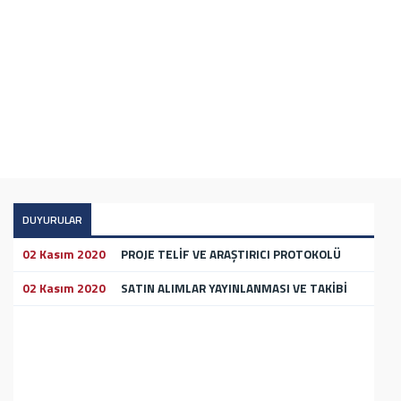
Atamızın Ebediyete İntikalinin 82. Yılında Saygı ve Özlemle
Anıyoruz
DUYURULAR
02 Kasım 2020
PROJE TELİF VE ARAŞTIRICI PROTOKOLÜ
02 Kasım 2020
SATIN ALIMLAR YAYINLANMASI VE TAKİBİ