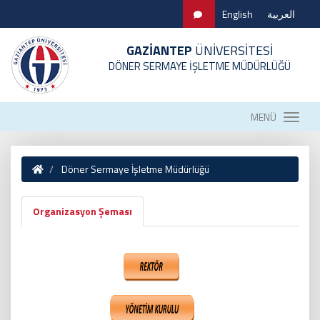
English
العربية
GAZİANTEP
ÜNİVERSİTESİ
DÖNER SERMAYE İŞLETME MÜDÜRLÜĞÜ
MENÜ
Döner Sermaye İşletme Müdürlüğü
Organizasyon Şeması